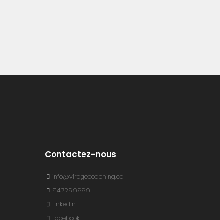
Contactez-nous
info@viragecoaching.ca
514.725.9999
Linkedin
Facebook