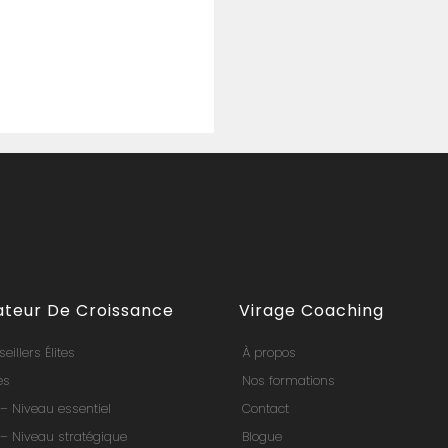
teur De Croissance
Virage Coaching
eillers Élites
À propos
es
Nos formations
 – Niveau essentiel
Contact
 – Niveau stratégique
Blogue