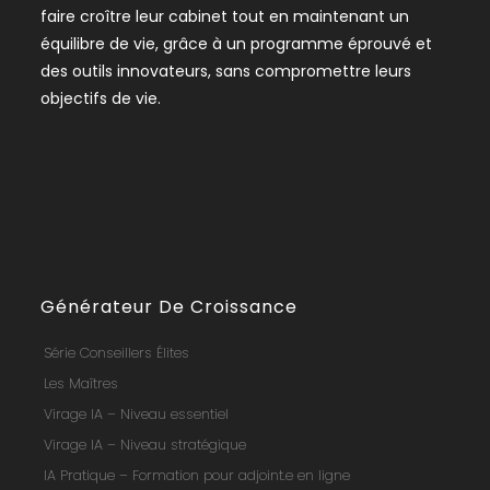
faire croître leur cabinet tout en maintenant un
équilibre de vie, grâce à un programme éprouvé et
des outils innovateurs, sans compromettre leurs
objectifs de vie.
Générateur De Croissance
Série Conseillers Élites
Les Maîtres
Virage IA – Niveau essentiel
Virage IA – Niveau stratégique
IA Pratique – Formation pour adjoint.e en ligne